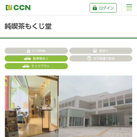
ログイン
純喫茶もくじ堂
CCN特典
駅近く
駐車場あり
お子様連れ歓迎
テイクアウト