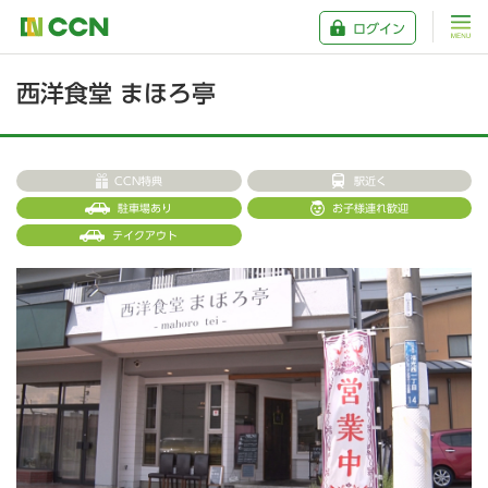
ログイン
西洋食堂 まほろ亭
CCN特典
駅近く
駐車場あり
お子様連れ歓迎
テイクアウト