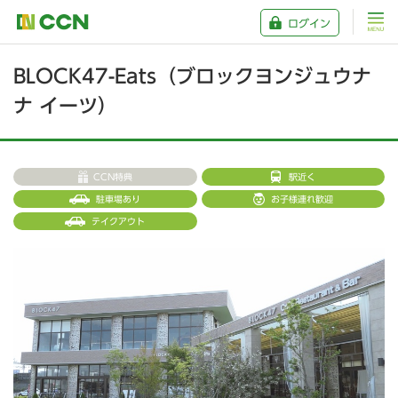
ログイン
BLOCK47-Eats（ブロックヨンジュウナ
ナ イーツ）
CCN特典
駅近く
駐車場あり
お子様連れ歓迎
テイクアウト