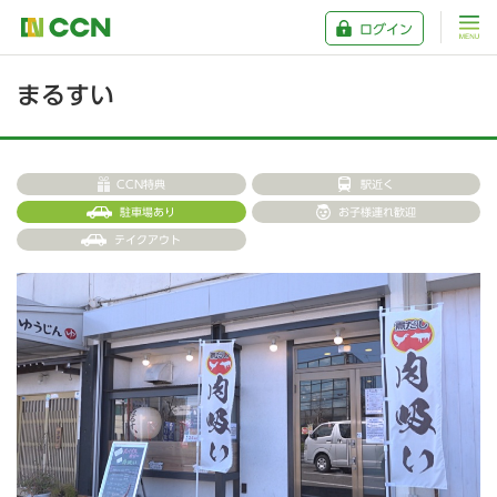
ログイン
まるすい
CCN特典
駅近く
駐車場あり
お子様連れ歓迎
テイクアウト