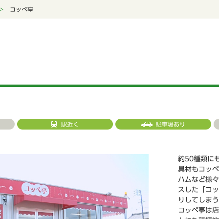
コッペ亭
駅近く
駐車場あり
約50種類に
具材もコッペ
ハムなど様々
スした「コッ
りしてしまう
コッペ亭は店