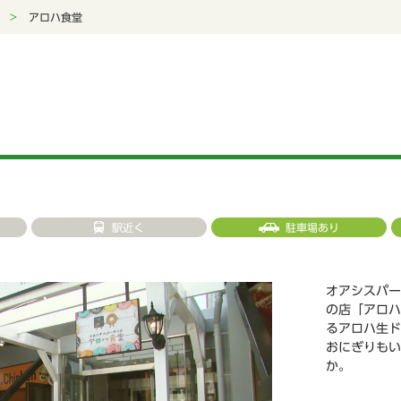
アロハ食堂
駅近く
駐車場あり
オアシスパー
の店「アロハ
るアロハ生ド
おにぎりもい
か。