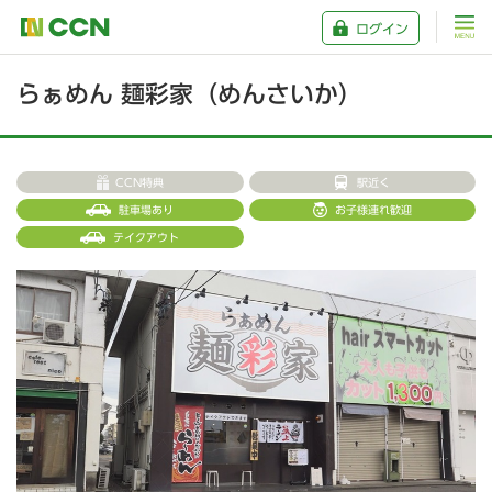
ログイン
らぁめん 麺彩家（めんさいか）
CCN特典
駅近く
駐車場あり
お子様連れ歓迎
テイクアウト