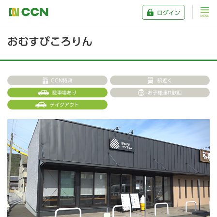
ログイン
おむすびころりん
CCN特典
駅近く
駐車場あり
お子様連れ歓迎
テイクアウト