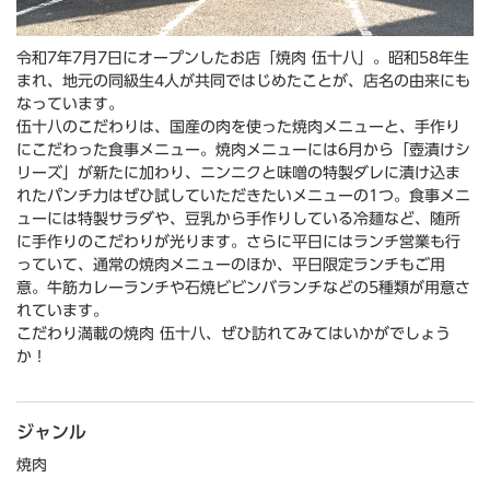
令和7年7月7日にオープンしたお店「焼肉 伍十八」。昭和58年生
まれ、地元の同級生4人が共同ではじめたことが、店名の由来にも
なっています。
伍十八のこだわりは、国産の肉を使った焼肉メニューと、手作り
にこだわった食事メニュー。焼肉メニューには6月から「壺漬けシ
リーズ」が新たに加わり、ニンニクと味噌の特製ダレに漬け込ま
れたパンチ力はぜひ試していただきたいメニューの1つ。食事メニ
ューには特製サラダや、豆乳から手作りしている冷麺など、随所
に手作りのこだわりが光ります。さらに平日にはランチ営業も行
っていて、通常の焼肉メニューのほか、平日限定ランチもご用
意。牛筋カレーランチや石焼ビビンバランチなどの5種類が用意さ
れています。
こだわり満載の焼肉 伍十八、ぜひ訪れてみてはいかがでしょう
か！
ジャンル
焼肉