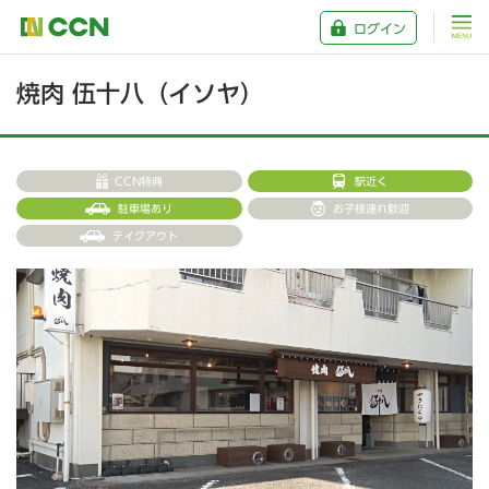
ログイン
焼肉 伍十八（イソヤ）
CCN特典
駅近く
駐車場あり
お子様連れ歓迎
テイクアウト