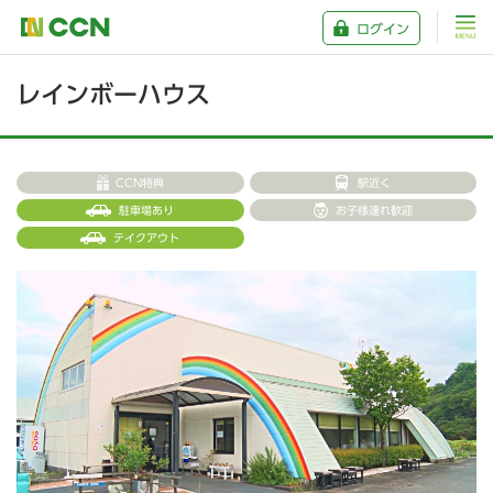
ログイン
レインボーハウス
CCN特典
駅近く
駐車場あり
お子様連れ歓迎
テイクアウト