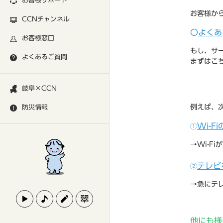
お客様サポート
お客様か
CCNチャンネル
〇
よくあ
お客様窓口
もし、サ
よくあるご質問
まずはこ
岐阜×CCN
例えば、
防災情報
Wi-
①
→Wi-F
テレビ
②
→急にテ
他にも様