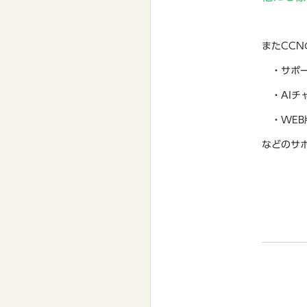
またCC
・サポー
・AIチ
・WEB
などのサ