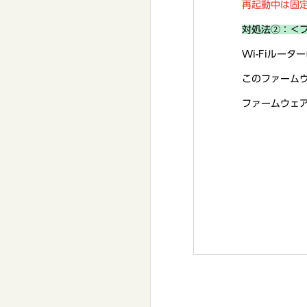
再起動中は固
対処法②：＜
Wi-Fiルー
このファームウ
ファームウェ