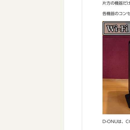
片方の機器だ
各機器のコン
D-ONUは、