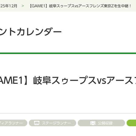
025年12月
【GAME1】岐阜スゥープスvsアースフレンズ東京Zを生中継！
ントカレンダー
AME1】岐阜スゥープスvsアー
ディアランナー
ステージランナー
公開収録