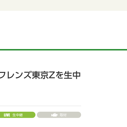
スフレンズ東京Zを生中
生中継
取材