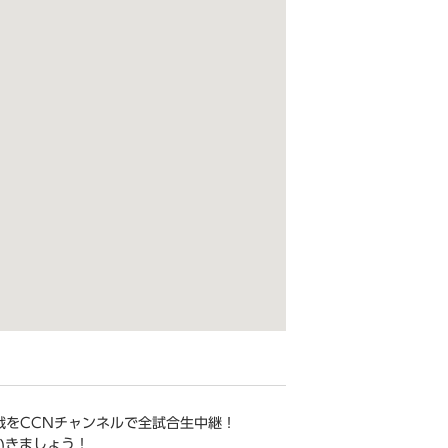
ム戦をCCNチャンネルで全試合生中継！
いきましょう！