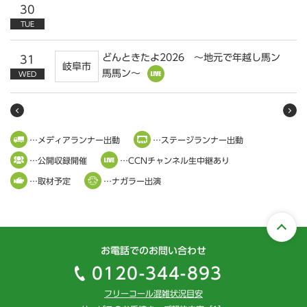
30
TUE
どんときたよ2026 ～地元で年越し馬ン
31
岐阜市
馬馬ン～
WED
…メディアランナー出動
…ステージランナー出動
…公開収録開催
…CCNチャンネル生中継あり
…取材予定
…ナガラー出演
お電話でのお問い合わせ
0120-344-893
フリーコール混雑状況目安