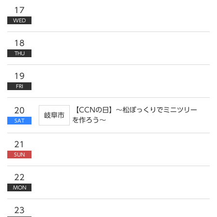
17
WED
18
THU
19
FRI
20
【CCNの日】～松ぼっくりでミニツリー
岐阜市
を作ろう～
SAT
21
SUN
22
MON
23