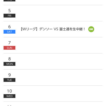
5
FRI
6
【Wリーグ】デンソー VS 富士通を生中継！
SAT
7
SUN
8
MON
9
TUE
10
WED