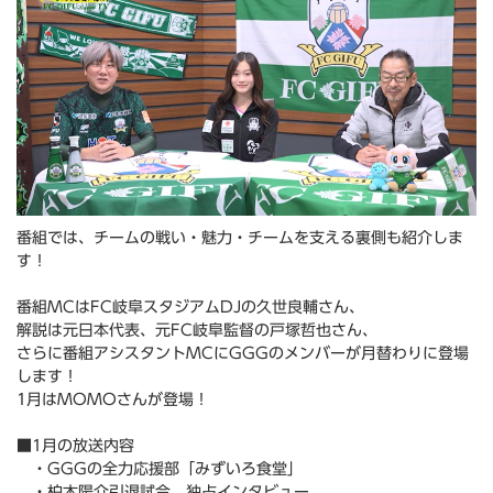
番組では、チームの戦い・魅力・チームを支える裏側も紹介しま
す！
番組MCはFC岐阜スタジアムDJの久世良輔さん、
解説は元日本代表、元FC岐阜監督の戸塚哲也さん、
さらに番組アシスタントMCにGGGのメンバーが月替わりに登場
します！
1月はMOMOさんが登場！
■1月の放送内容
・GGGの全力応援部「みずいろ食堂」
・柏木陽介引退試合 独占インタビュー