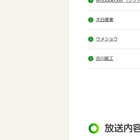
woodpecker（ウ
大日産業
ウメショウ
古川紙工
放送内