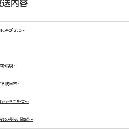
放送内容
阜市に春がきた～
騨市を満喫～
化する岐阜市～
農園でできた野菜～
年最後の長良川鵜飼～