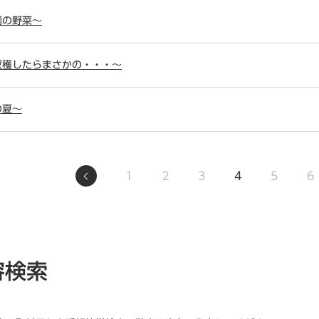
農園の野菜～
野菜収穫したらまさかの・・・～
の夏～
1
2
3
4
5
6
容検索