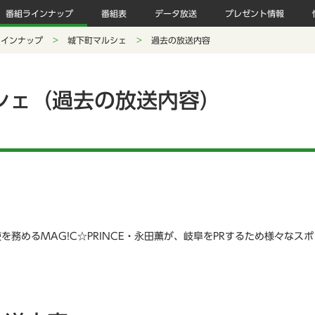
番組ラインナップ
番組表
データ放送
プレゼント情報
ラインナップ
城下町マルシェ
過去の放送内容
シェ（過去の放送内容）
を務めるMAG!C☆PRINCE・永田薫が、岐阜をPRするため様々なス