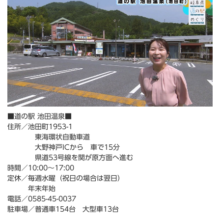
■道の駅 池田温泉■
住所／池田町1953-1
東海環状自動車道
大野神戸ICから 車で15分
県道53号線を関が原方面へ進む
時間／10:00～17:00
定休／毎週水曜（祝日の場合は翌日）
年末年始
電話／0585-45-0037
駐車場／普通車154台 大型車13台