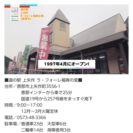
■道の駅 上矢作 ラ・フォーレ福寿の里■
住所／恵那市上矢作町3556-1
恵那インターから車で25分
国道19号から257号線をまっすぐ南下
時間／9:00～17:00
12月～3月火曜定休
電話／0573-48-3366
駐車場／普通車23台 大型車6台
二輪車14台 身障者用3台