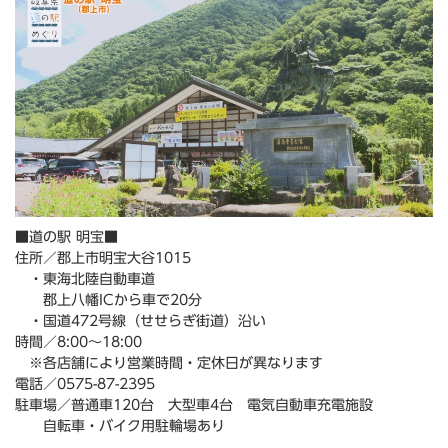
■道の駅 明宝■
住所／郡上市明宝大谷1015
・東海北陸自動車道
郡上八幡ICから車で20分
・国道472号線（せせらぎ街道）沿い
時間／8:00～18:00
※各店舗により営業時間・定休日が異なります
電話／0575-87-2395
駐車場／普通車120台 大型車4台 電気自動車充電施設
自転車・バイク用駐輪場あり