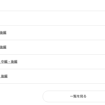
後編
後編
・中編・後編
・後編
一覧を見る