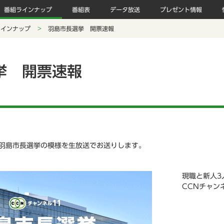
番組ラインナップ
番組表
データ放送
プレゼント情報
ラインナップ
羽島市長選挙 開票速報
挙 開票速報
る 羽島市長選挙の模様を生放送でお送りします。
現職と新人3
CCNチャン