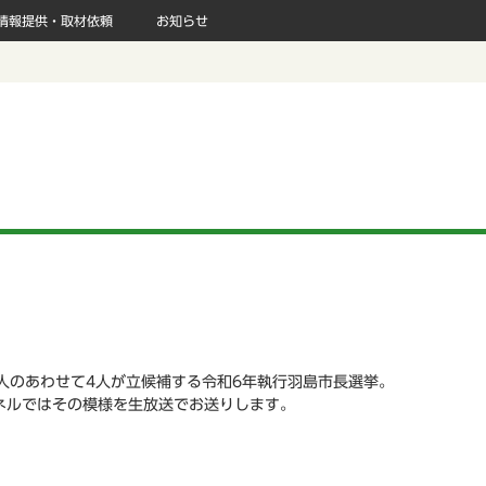
情報提供・取材依頼
お知らせ
人のあわせて4人が立候補する令和6年執行羽島市長選挙。
ネルではその模様を生放送でお送りします。