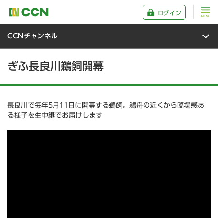
ログイン
CCNチャンネル
ぎふ長良川鵜飼開幕
長良川で毎年5月11日に開幕する鵜飼。鵜舟の近くから臨場感あ
る様子を生中継でお届けします