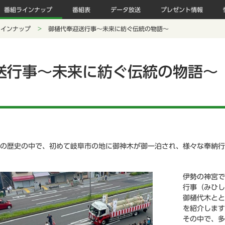
番組ラインナップ
番組表
データ放送
プレゼント情報
ラインナップ
御樋代奉迎送行事～未来に紡ぐ伝統の物語～
送行事～未来に紡ぐ伝統の物語～
遷宮の歴史の中で、初めて岐阜市の地に御神木が御一泊され、様々な奉納
伊勢の神宮で
行事（みひし
御樋代木とと
を紹介します
その中で、多