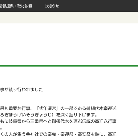
情報提供・取材依頼
お知らせ
行事が執り行われました
最も重要な行事、「式年遷宮」の一部である御樋代木奉迎送
ろぎほうげいそうぎょうじ）を深く掘り下げます。
もに岐阜県から三重県へと御樋代木を運ぶ伝統の奉迎送行事
。
くの人が集う金神社での奉曳・奉迎祭・奉安祭を軸に、奉迎