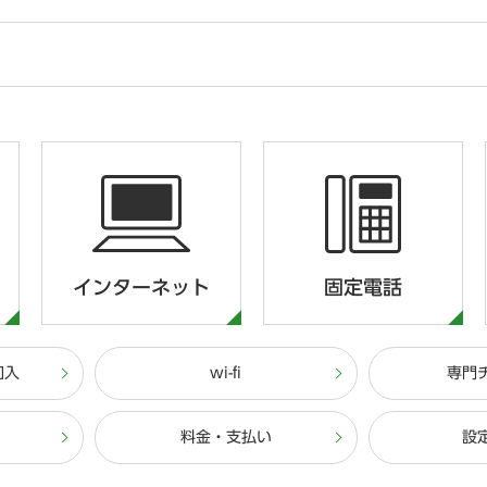
インターネット
固定電話
加入
wi-fi
専門
料金・支払い
設