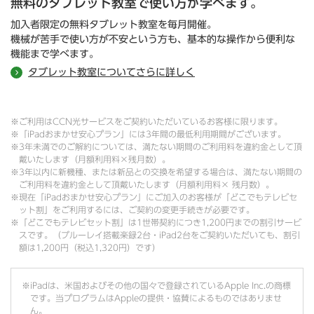
無料のタブレット教室で使い方が学べます。
加入者限定の無料タブレット教室を毎月開催。
機械が苦手で使い方が不安という方も、基本的な操作から便利な
機能まで学べます。
タブレット教室についてさらに詳しく
※ご利用はCCN光サービスをご契約いただいているお客様に限ります。
※「iPadおまかせ安心プラン」には3年間の最低利用期間がございます。
※3年未満でのご解約については、満たない期間のご利用料を違約金として頂
戴いたします（月額利用料×残月数）。
※3年以内に新機種、または新品との交換を希望する場合は、満たない期間の
ご利用料を違約金として頂戴いたします（月額利用料× 残月数）。
※現在「iPadおまかせ安心プラン」にご加入のお客様が「どこでもテレビセ
ット割」をご利用するには、ご契約の変更手続きが必要です。
※「どこでもテレビセット割」は1世帯契約につき1,200円までの割引サービ
スです。（ブルーレイ搭載楽録2台・iPad2台をご契約いただいても、割引
額は1,200円（税込1,320円）です）
※iPadは、米国およびその他の国々で登録されているApple Inc.の商標
です。当プログラムはAppleの提供・協賛によるものではありませ
ん。