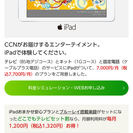
CCNがお届けするエンターテイメント。
iPadで体験してください。
テレビ
（BS地デジコース）と
ネット
（1Gコース）と
固定電話
（ケ
ーブルプラス電話）のサービスに
iPad
がついて、
7,000円/月（税
込7,700円/月）
のプランをご用意しました。
料金シミュレーション・WEBお申し込み
iPadおまかせ安心プラン
と
ブルーレイ搭載楽録
がセットにな
どこでもテレビセット割
毎月
った
なら、月額利用料が
1,200円（税込1,320円）お得！