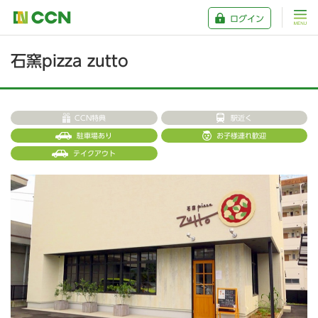
ログイン
石窯pizza zutto
CCN特典
駅近く
駐車場あり
お子様連れ歓迎
テイクアウト