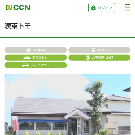
ログイン
喫茶トモ
CCN特典
駅近く
駐車場あり
お子様連れ歓迎
テイクアウト