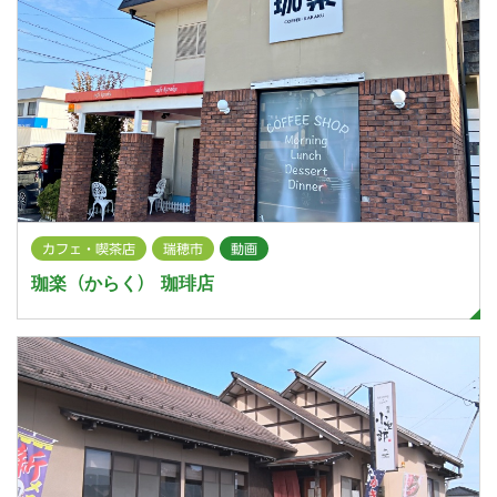
カフェ・喫茶店
瑞穂市
動画
珈楽（からく） 珈琲店