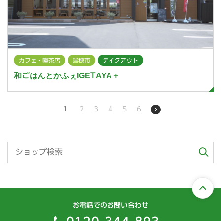
カフェ・喫茶店
瑞穂市
テイクアウト
和ごはんとかふぇIGETAYA＋
1
2
3
4
5
6
お電話でのお問い合わせ