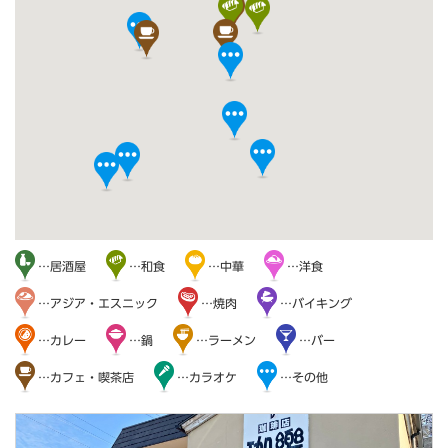
…居酒屋
…和食
…中華
…洋食
…アジア・エスニック
…焼肉
…バイキング
…カレー
…鍋
…ラーメン
…バー
…カフェ・喫茶店
…カラオケ
…その他