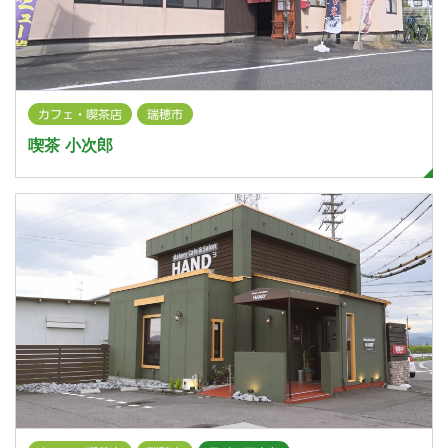
カフェ・喫茶店
瑞穂市
喫茶 小次郎