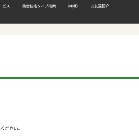
ービス
集合住宅タイプ検索
MyiD
お友達紹介
認ください。