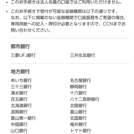
このお手続きは法人名義の口座ではご利用いただけません。
このお手続きで受付が可能な金融機関は以下の通りです。
なお、以下に掲載のない金融機関で口座振替をご希望の場合、
専用用紙への記入・押印が必要となりますので、CCNまでお
問い合わせください。
都市銀行
三菱UFJ銀行
三井住友銀行
地方銀行
あいち銀行
名古屋銀行
三十三銀行
静岡銀行
清水銀行
十六銀行
百五銀行
八十二長野銀行
北海道銀行
北陸銀行
滋賀銀行
富山銀行
富山第一銀行
北国銀行
中国銀行
福井銀行
山口銀行
トマト銀行