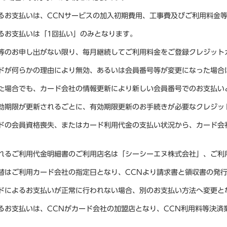
るお支払いは、CCNサービスの加入初期費用、工事費及びご利用料金
るお支払いは「1回払い」のみとなります。
等のお申し出がない限り、毎月継続してご利用料金をご登録クレジット
ドが何らかの理由により無効、あるいは会員番号等が変更になった場合
た場合でも、カード会社の情報更新により新しい会員番号でのお支払い
効期限が更新されるごとに、有効期限更新のお手続きが必要なクレジッ
ドの会員資格喪失、またはカード利用代金の支払い状況から、カード会
れるご利用代金明細書のご利用店名は「シーシーエヌ株式会社」、ご利
替はご利用カード会社の指定日となり、CCNより請求書と領収書の発
ドによるお支払いが正常に行われない場合、別のお支払い方法へ変更と
るお支払いは、CCNがカード会社の加盟店となり、CCN利用料等決済