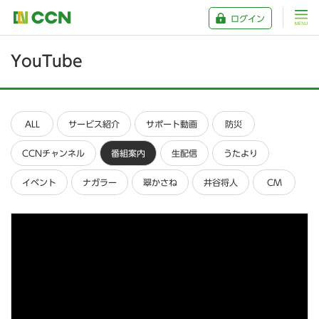
ログイン
YouTube
ALL
サービス紹介
サポート動画
防災
CCNチャンネル
番組案内
生配信
うたより
イベント
ナガラー
翠かさね
井谷将人
CM