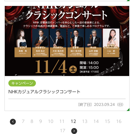
キャンペーン
NHKカジュアルクラシックコンサート
［終了日］2023.09.24（日）
7
8
9
10
11
12
13
14
15
16
17