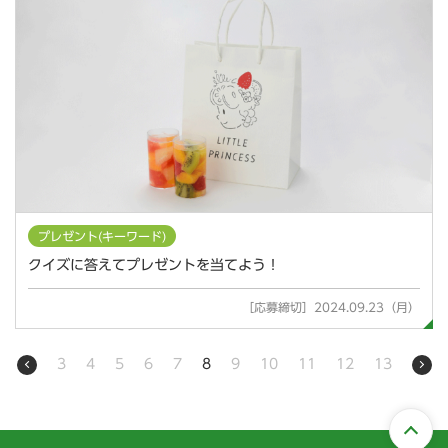
プレゼント(キーワード)
クイズに答えてプレゼントを当てよう！
［応募締切］2024.09.23（月）
3
4
5
6
7
8
9
10
11
12
13