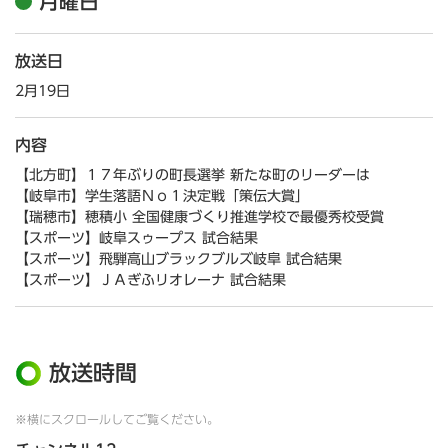
月曜日
放送日
2月19日
内容
【北方町】１７年ぶりの町長選挙 新たな町のリーダーは
【岐阜市】学生落語Ｎｏ１決定戦「策伝大賞」
【瑞穂市】穂積小 全国健康づくり推進学校で最優秀校受賞
【スポーツ】岐阜スゥープス 試合結果
【スポーツ】飛騨高山ブラックブルズ岐阜 試合結果
【スポーツ】ＪＡぎふリオレーナ 試合結果
放送時間
※横にスクロールしてご覧ください。