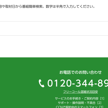
容や取材日から番組簡単検索。数字は半角で入力してください。
お電話でのお問い合わせ
0120-344-8
フリーコール混雑状況目安
サービスのお手続き・ご契約内容［1］
サポート・操作説明・不具合［2］
CCNで契約中のスマートフォン［3］