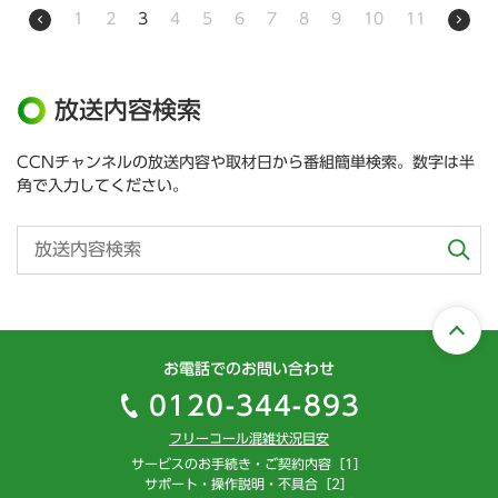
1
2
3
4
5
6
7
8
9
10
11
放送内容検索
CCNチャンネルの放送内容や取材日から番組簡単検索。数字は半
角で入力してください。
お電話でのお問い合わせ
0120-344-893
フリーコール混雑状況目安
サービスのお手続き・ご契約内容［1］
サポート・操作説明・不具合［2］