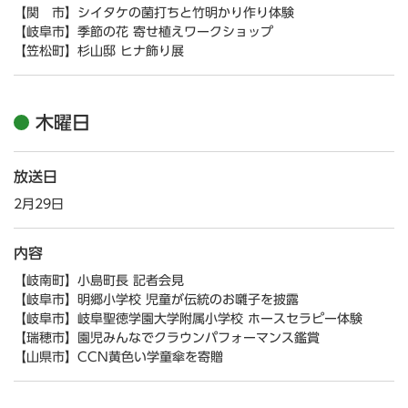
【関 市】シイタケの菌打ちと竹明かり作り体験
【岐阜市】季節の花 寄せ植えワークショップ
【笠松町】杉山邸 ヒナ飾り展
木曜日
放送日
2月29日
内容
【岐南町】小島町長 記者会見
【岐阜市】明郷小学校 児童が伝統のお囃子を披露
【岐阜市】岐阜聖徳学園大学附属小学校 ホースセラピー体験
【瑞穂市】園児みんなでクラウンパフォーマンス鑑賞
【山県市】CCN黄色い学童傘を寄贈