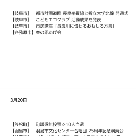
【岐阜市】 都市計画道路 長良糸貫線と折立大学北線 開通式
【岐阜市】 こどもエコクラブ 活動成果を発表
【岐阜市】 市民講座「長良川に伝わるおもしろ方言」
【各務原市】春の凧あげ会
3月20日
【笠松町】 町議選無投票で10人当選
【羽島市】 羽島市文化センター合唱団 25周年記念演奏会