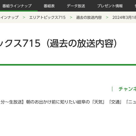
番組ラインナップ
番組表
データ放送
プレゼント情報
ラインナップ
エリアトピックス715
過去の放送内容
2024年3月
ックス715（過去の放送内容）
チャン
５分～生放送】朝のお出かけ前に知りたい岐阜の「天気」「交通」「ニ