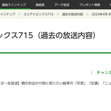
番組ラインナップ
番組表
データ放送
プレゼント情報
ラインナップ
エリアトピックス715
過去の放送内容
2024年4月
ックス715（過去の放送内容）
チャン
５分～生放送】朝のお出かけ前に知りたい岐阜の「天気」「交通」「ニ