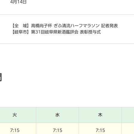
4月14日
【全 域】高橋尚子杯 ぎふ清流ハーフマラソン 記者発表
【岐阜市】第31回岐阜県新酒鑑評会 表彰授与式
間
火
水
木
7:15
7:15
7:15