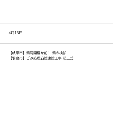
4月13日
【岐阜市】鵜飼開幕を前に 鵜の検診
【羽島市】ごみ処理施設建設工事 起工式