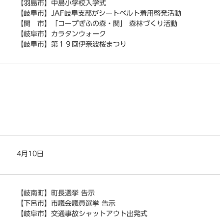
【羽島市】中島小学校入学式
【岐阜市】JAF岐阜支部がシートベルト着用啓発活動
【関 市】「コープぎふの森・関」 森林づくり活動
【岐阜市】カラタンウォーク
【岐阜市】第１９回伊奈波桜まつり
4月10日
【岐南町】町長選挙 告示
【下呂市】市議会議員選挙 告示
【岐阜市】交通事故シャットアウト出発式