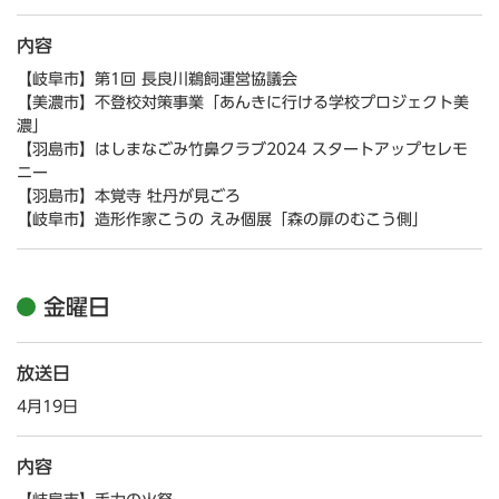
内容
【岐阜市】第1回 長良川鵜飼運営協議会
【美濃市】不登校対策事業「あんきに行ける学校プロジェクト美
濃」
【羽島市】はしまなごみ竹鼻クラブ2024 スタートアップセレモ
ニー
【羽島市】本覚寺 牡丹が見ごろ
【岐阜市】造形作家こうの えみ個展「森の扉のむこう側」
金曜日
放送日
4月19日
内容