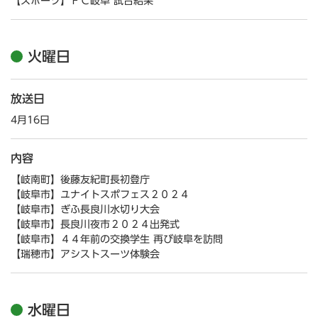
【スポーツ】ＦＣ岐阜 試合結果
火曜日
放送日
4月16日
内容
【岐南町】後藤友紀町長初登庁
【岐阜市】ユナイトスポフェス２０２４
【岐阜市】ぎふ長良川水切り大会
【岐阜市】長良川夜市２０２４出発式
【岐阜市】４４年前の交換学生 再び岐阜を訪問
【瑞穂市】アシストスーツ体験会
水曜日