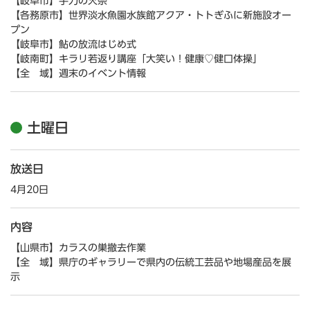
【岐阜市】手力の火祭
【各務原市】世界淡水魚園水族館アクア・トトぎふに新施設オー
プン
【岐阜市】鮎の放流はじめ式
【岐南町】キラリ若返り講座「大笑い！健康♡健口体操」
【全 域】週末のイベント情報
土曜日
放送日
4月20日
内容
【山県市】カラスの巣撤去作業
【全 域】県庁のギャラリーで県内の伝統工芸品や地場産品を展
示