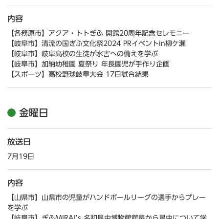
内容
【各務原市】アクア・トトぎふ 開館20周年記念セレモニー
【岐阜市】清流の国ぎふ文化祭2024 PRイベントin柳ケ瀬
【岐阜市】岐阜高校の生徒が水害への備えを学ぶ
【岐阜市】加納幼稚園 夏祭り 年長園児が手作り企画
【スポーツ】高校野球岐阜大会 17日試合結果
金曜日
放送日
7月19日
内容
【山県市】山県市の児童がハンドボールリーグの選手からプレー
を学ぶ
【岐阜市】ぎふMIRAI’s 名和昆虫博物館館長から昆虫について学