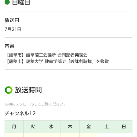
日曜日
放送日
7月21日
内容
【岐阜市】岐阜商工会議所 合同記者発表会
【瑞穂市】瑞穂大学 健幸学部で「吟詠剣詩舞」を鑑賞
放送時間
※横にスクロールしてご覧ください。
チャンネル12
月
火
水
木
金
土
日