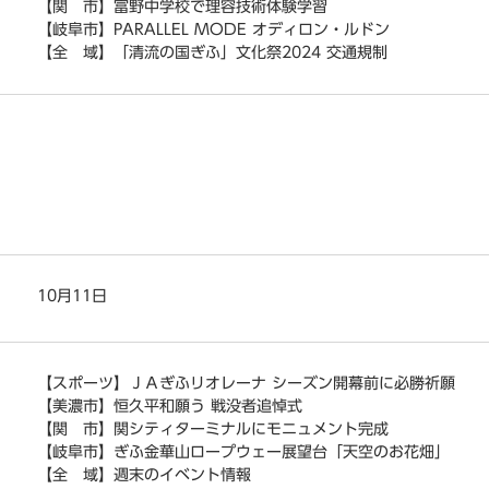
【関 市】富野中学校で理容技術体験学習
【岐阜市】PARALLEL MODE オディロン・ルドン
【全 域】「清流の国ぎふ」文化祭2024 交通規制
10月11日
【スポーツ】ＪＡぎふリオレーナ シーズン開幕前に必勝祈願
【美濃市】恒久平和願う 戦没者追悼式
【関 市】関シティターミナルにモニュメント完成
【岐阜市】ぎふ金華山ロープウェー展望台「天空のお花畑」
【全 域】週末のイベント情報