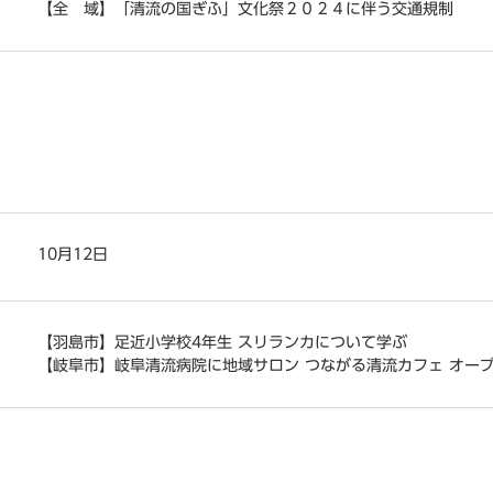
【全 域】「清流の国ぎふ」文化祭２０２４に伴う交通規制
10月12日
【羽島市】足近小学校4年生 スリランカについて学ぶ
【岐阜市】岐阜清流病院に地域サロン つながる清流カフェ オー