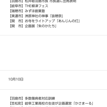
【羽島市】松井聡羽島市長 市長選に出馬表明
【岐阜市】THE柳津フェス
【瑞穂市】みずほ創業塾
【美濃市】洲原神社の神事「抜穂祭」
【関 市】お寺をライトアップ「あんじんの灯」
【関 市】企画展「朱のかたち」
10月10日
【羽島市】多数傷病者対応訓練
【笠松町】岐阜工業高校の生徒が企画運営「かさまーる」