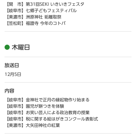
【関 市】第31回SEKI いきいきフェスタ
【岐阜市】七郷子どもフェスティバル
【美濃市】洲原神社 垢離取祭
【笠松町】福證寺 今年のコトバ
木曜日
放送日
12月5日
内容
【岐阜市】金神社で正月の縁起物作り始まる
【岐阜市】園児が餅つきを体験
【岐阜市】お笑い芸人による政治教育の授業
【岐阜市】税に関する絵はがきコンクール表彰式
【美濃市】大矢田神社の紅葉