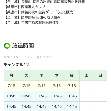
【全 域】金華山 初日の出登山者に事故防止を啓発
【岐阜市】商業達人カップ
【美濃市】武義高校の生徒がミニ門松を販売
【全 域】岐阜県警 日頃の取り組み
【全 域】年末年始の救急医療体制
放送時間
※横にスクロールしてご覧ください。
チャンネル12
月
火
水
木
金
土
日
7:15
7:15
7:15
7:15
7:15
10:45
10:45
10:45
10:45
10:45
14:45
14:45
14:45
14:45
14:45