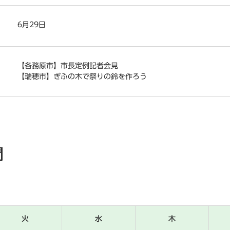
6月29日
【各務原市】市長定例記者会見
【瑞穂市】ぎふの木で祭りの鈴を作ろう
間
火
水
木