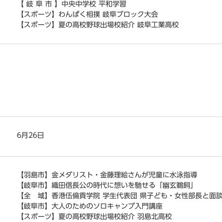
【 岐 阜 市 】中央中学校 平和学習
【スポーツ】わんぱく相撲 岐阜ブロック大会
【スポーツ】夏の高校野球出場校紹介 岐阜工業高校
6月26日
【羽島市】金メダリスト・金藤理絵さんが児童に水泳指導
【岐阜市】織田信長公の時代に想いを馳せる「幽玄鵜飼」
【全 域】香港伍倫貢学院 学生代表団 県子ども・女性部長と面
【岐阜市】大人のためのソロキャンプ入門講座
【スポーツ】夏の高校野球出場校紹介 羽島北高校