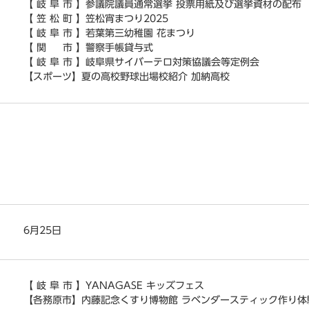
【 岐 阜 市 】参議院議員通常選挙 投票用紙及び選挙資材の配布
【 笠 松 町 】笠松宵まつり2025
【 岐 阜 市 】若葉第三幼稚園 花まつり
【 関 市 】警察手帳貸与式
【 岐 阜 市 】岐阜県サイバーテロ対策協議会等定例会
【スポーツ】夏の高校野球出場校紹介 加納高校
6月25日
【 岐 阜 市 】YANAGASE キッズフェス
【各務原市】内藤記念くすり博物館 ラベンダースティック作り体