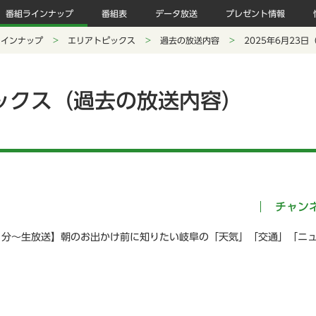
番組ラインナップ
番組表
データ放送
プレゼント情報
ラインナップ
エリアトピックス
過去の放送内容
2025年6月23日
ックス（過去の放送内容）
チャン
５分～生放送】朝のお出かけ前に知りたい岐阜の「天気」「交通」「ニ