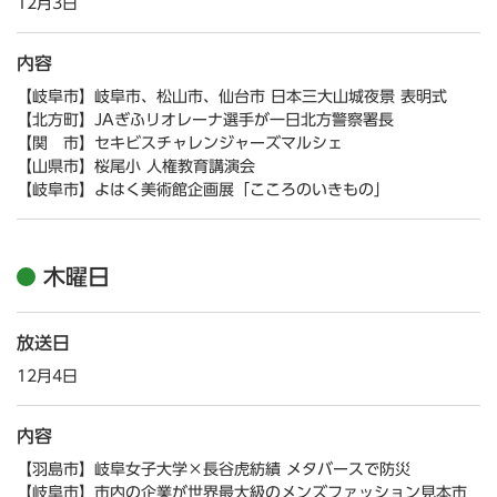
12月3日
内容
【岐阜市】岐阜市、松山市、仙台市 日本三大山城夜景 表明式
【北方町】JAぎふリオレーナ選手が一日北方警察署長
【関 市】セキビスチャレンジャーズマルシェ
【山県市】桜尾小 人権教育講演会
【岐阜市】よはく美術館企画展「こころのいきもの」
木曜日
放送日
12月4日
内容
【羽島市】岐阜女子大学×長谷虎紡績 メタバースで防災
【岐阜市】市内の企業が世界最大級のメンズファッション見本市