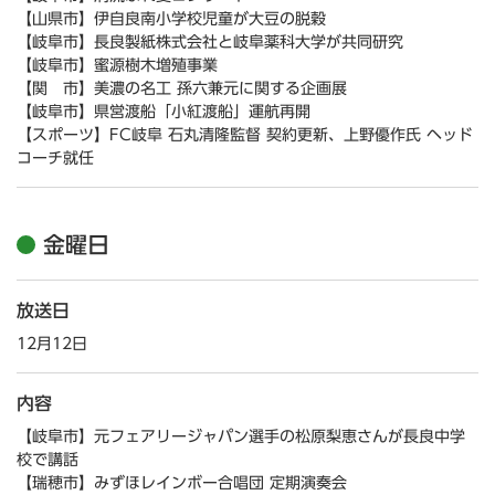
【山県市】伊自良南小学校児童が大豆の脱穀
【岐阜市】長良製紙株式会社と岐阜薬科大学が共同研究
【岐阜市】蜜源樹木増殖事業
【関 市】美濃の名工 孫六兼元に関する企画展
【岐阜市】県営渡船「小紅渡船」運航再開
【スポーツ】FC岐阜 石丸清隆監督 契約更新、上野優作氏 ヘッド
コーチ就任
金曜日
放送日
12月12日
内容
【岐阜市】元フェアリージャパン選手の松原梨恵さんが長良中学
校で講話
【瑞穂市】みずほレインボー合唱団 定期演奏会