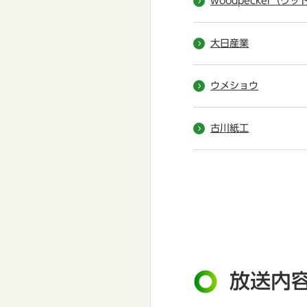
woodpecker（ウ
大日産業
ウメショウ
古川紙工
放送内